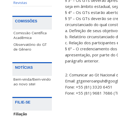
§ 3º – Os GTs deverão apres
Revistas
seja em âmbito estadual, sej
§ 4º – Os GTs estarão abert
§ 5º – Os GTs deverão se cr
COMISSÕES
circunstanciado do qual const
a. Definição de seus objetiv
Comissão Científica
b. Relatório circunstanciado
Acadêmica
c. Relação dos participantes 
Observatório do GT
§ 6º – O credenciamento dos 
de Gênero
apresentação, por parte do 
parágrafo anterior.
NOTÍCIAS
2. Comunicar ao Gt Nacional
Bem-vinda/Bem-vindo
Email: gtgeneroanpuh@goog
ao novo site!
Fone: +55 (81) 3320 6451
Fone: +55 (81) 9681 7686 (T
FILIE-SE
Filiação