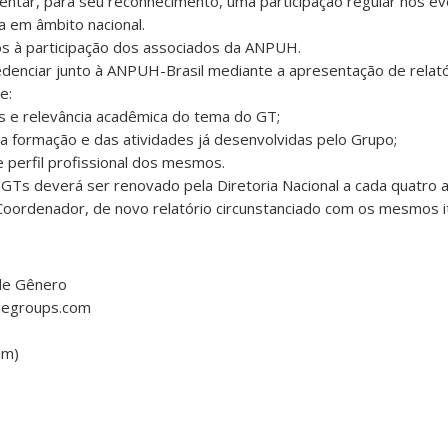
entar, para seu reconhecimento, uma participação regular nos 
a em âmbito nacional.
os à participação dos associados da ANPUH.
edenciar junto à ANPUH-Brasil mediante a apresentação de relató
e:
os e relevância acadêmica do tema do GT;
 da formação e das atividades já desenvolvidas pelo Grupo;
e perfil profissional dos mesmos.
GTs deverá ser renovado pela Diretoria Nacional a cada quatro 
Coordenador, de novo relatório circunstanciado com os mesmos i
 de Gênero
legroups.com
im)