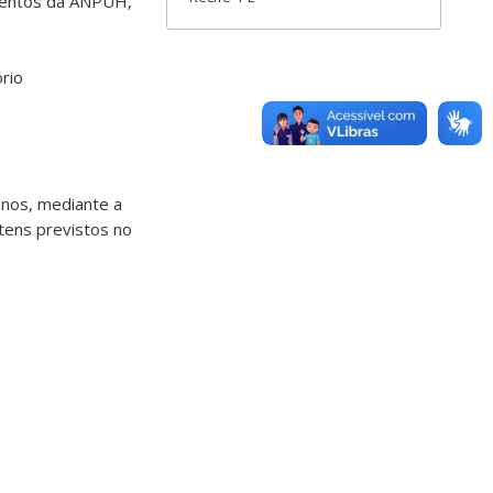
eventos da ANPUH,
rio
anos, mediante a
tens previstos no