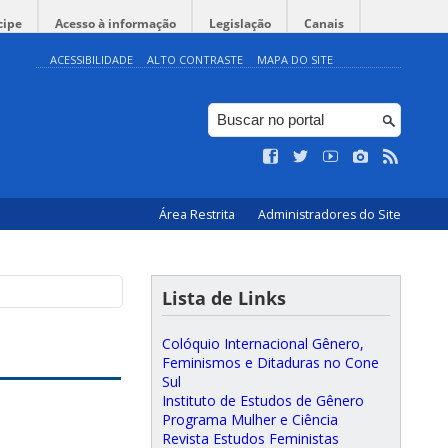
cipe
Acesso à informação
Legislação
Canais
ACESSIBILIDADE
ALTO CONTRASTE
MAPA DO SITE
Área Restrita
Administradores do Site
Lista de Links
Colóquio Internacional Gênero,
Feminismos e Ditaduras no Cone
Sul
Instituto de Estudos de Gênero
Programa Mulher e Ciência
Revista Estudos Feministas