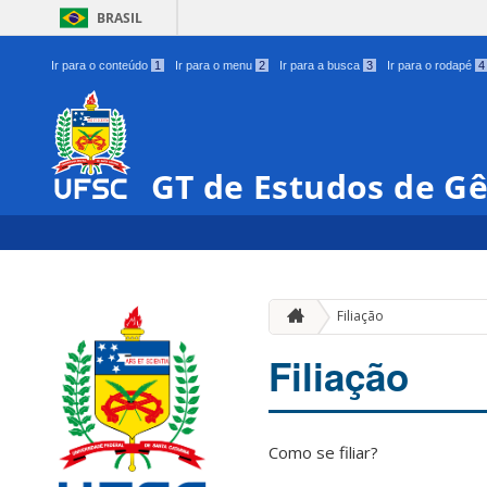
BRASIL
Ir para o conteúdo
1
Ir para o menu
2
Ir para a busca
3
Ir para o rodapé
4
GT de Estudos de G
Filiação
Filiação
Como se filiar?