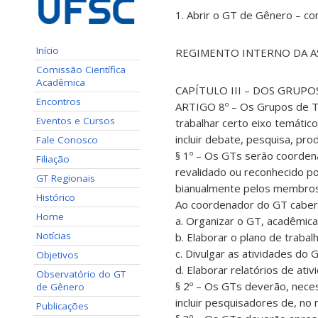
1. Abrir o GT de Gênero – c
Início
REGIMENTO INTERNO DA AS
Comissão Científica
Acadêmica
CAPÍTULO III – DOS GRUP
Encontros
ARTIGO 8º – Os Grupos de T
Eventos e Cursos
trabalhar certo eixo temátic
incluir debate, pesquisa, p
Fale Conosco
§ 1º – Os GTs serão coorden
Filiação
revalidado ou reconhecido po
GT Regionais
bianualmente pelos membros 
Histórico
Ao coordenador do GT caber
Home
a. Organizar o GT, acadêmica
Notícias
b. Elaborar o plano de trabal
c. Divulgar as atividades do 
Objetivos
d. Elaborar relatórios de at
Observatório do GT
§ 2º – Os GTs deverão, neces
de Gênero
incluir pesquisadores de, no 
Publicações