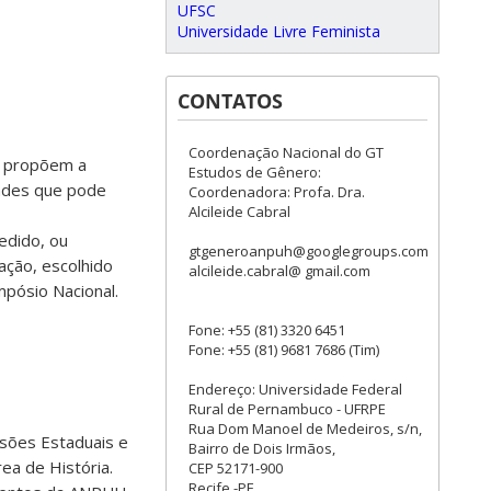
UFSC
Universidade Livre Feminista
CONTATOS
Coordenação Nacional do GT
e propõem a
Estudos de Gênero:
dades que pode
Coordenadora: Profa. Dra.
Alcileide Cabral
edido, ou
gtgeneroanpuh@googlegroups.com
ação, escolhido
alcileide.cabral@ gmail.com
pósio Nacional.
Fone: +55 (81) 3320 6451
Fone: +55 (81) 9681 7686 (Tim)
Endereço: Universidade Federal
Rural de Pernambuco - UFRPE
Rua Dom Manoel de Medeiros, s/n,
ssões Estaduais e
Bairro de Dois Irmãos,
rea de História.
CEP 52171-900
Recife -PE