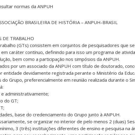
onsultar normas da ANPUH
SOCIAÇÃO BRASILEIRA DE HISTÓRIA – ANPUH-BRASIL
OS DE TRABALHO
rabalho (GTs) consistem em conjuntos de pesquisadores que s
o em caráter contínuo, definindo para isso um programa de ativi
rodução, bem como a participação nos simpósios da ANPUH.
ados por um associado da ANPUH com título de doutorado, conc
r entidade devidamente registrada perante o Ministério da Educ
do Grupo, preferencialmente em reunião realizada durante o Sim
á:
 e administrativamente;
ho do GT;
GT;
ividades, base do credenciamento do Grupo junto à ANPUH.
sariamente, se organizar no interior de pelo menos 2 (duas) Se
mínimo, 3 (três) instituições diferentes de ensino e pesquisa na á