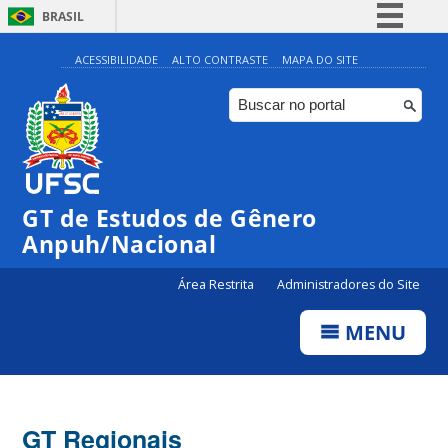
BRASIL
Simplifique!
ACESSIBILIDADE
ALTO CONTRASTE
MAPA DO SITE
Comunica BR
Participe
Acesso à informação
Legislação
GT de Estudos de Gênero
Canais
Anpuh/Nacional
Área Restrita
Administradores do Site
MENU
GT Regionais