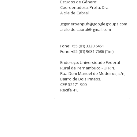
Estudos de Gênero:
Coordenadora: Profa. Dra.
Alcileide Cabral
gtgeneroanpuh@googlegroups.com
alcileide.cabral@ gmail.com
Fone: +55 (81) 3320 6451
Fone: +55 (81) 9681 7686 (Tim)
Endereço: Universidade Federal
Rural de Pernambuco - UFRPE
Rua Dom Manoel de Medeiros, s/n,
Bairro de Dois Irmãos,
CEP 52171-900
Recife -PE